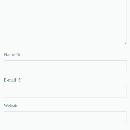
Name
※
E-mail
※
Website